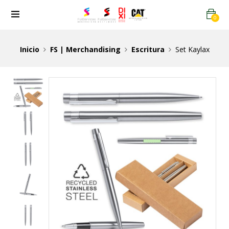
0
Inicio
FS | Merchandising
Escritura
Set Kaylax