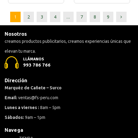
1
2
3
4
…
7
8
9
Nosotros
creamos productos publicitarios, creamos experiencias únicas que
elevan tu marca.
LLÁMANOS
993 786 766
Dirección
Marquéz de Cañete – Surco
Email:
ventas@fs-peru.com
Lunes a viernes :
8am – 5pm
Sábados:
9am – 1pm
Navega
TIENDA