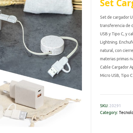
Set Car
Set de cargador U
transferencia de d
USB y Tipo C, y c
Lightning. Enchu
natural, con cierr
materias primas n
Cable Cargador Ap
Micro USB, Tipo C
SKU:
20291
Category:
Tecnolo