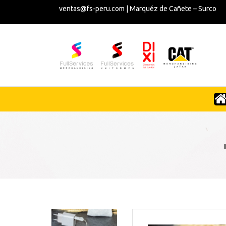
ventas@fs-peru.com | Marquéz de Cañete – Surco