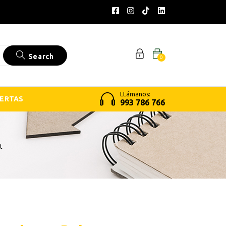
Search
0
LLámanos:
ERTAS
993 786 766
t