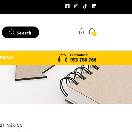
Search
0
LLámanos:
ERTAS
993 786 766
21 MÉXICO