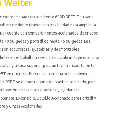
 Weiter
le confeccionada en resistente 600D RPET. Equipada
allera de doble tirador, con posibilidad para ampliar la
erior cuenta con compartimentos acolchados diseñados
ta 10 pulgadas y portátil de hasta 15 pulgadas. Las
 son acolchadas, ajustables y desmontables,
rlas en el bolsillo trasero. La mochila incluye una cinta
maletas y un asa superior para un fácil transporte en la
ET en etiqueta. Presentado en una bolsa individual
rial RPET se elabora a partir de plástico reciclado, para
utilización de residuos plásticos y ayudar a la
 planeta. Extensible. Bolsillo Acolchado para Portátil y
sera y Cintas Acolchadas