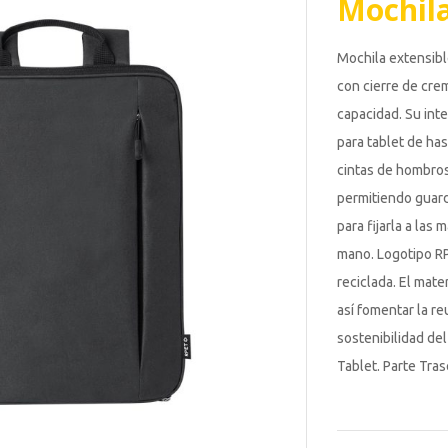
Mochila
Mochila extensib
con cierre de crem
capacidad. Su int
para tablet de has
cintas de hombros
permitiendo guarda
para fijarla a las 
mano. Logotipo RP
reciclada. El mate
así fomentar la re
sostenibilidad del
Tablet. Parte Tra