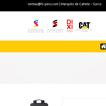
ventas@fs-peru.com | Marquéz de Cañete – Surco