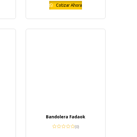
Cotizar Ahora
Bandolera Fadaok
(0)