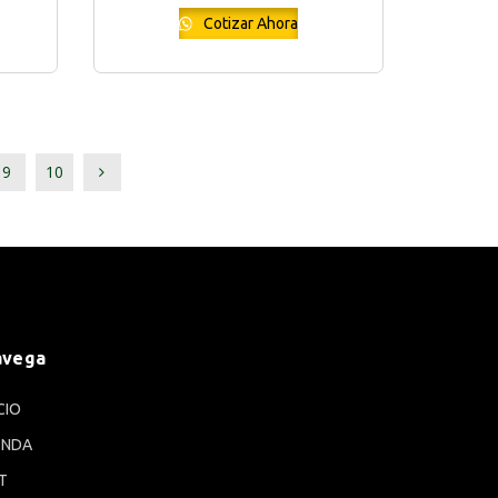
Cotizar Ahora
9
10
avega
CIO
ENDA
T