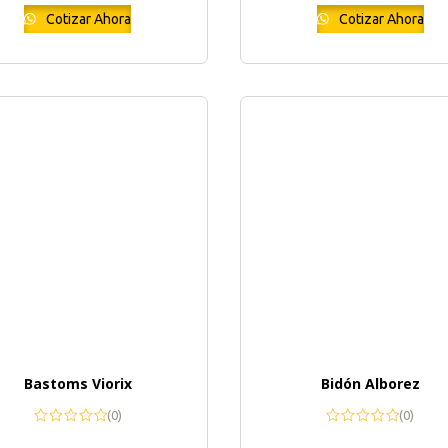
Cotizar Ahora
Cotizar Ahora
Bastoms Viorix
Bidón Alborez
(0)
(0)