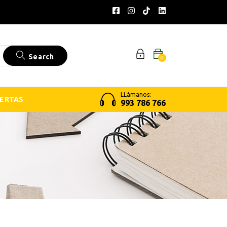
Search
0
LLámanos:
ERTAS
993 786 766