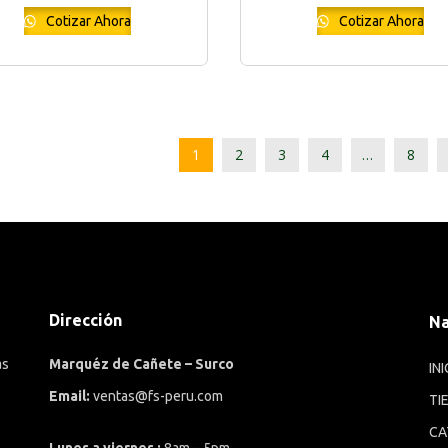
Cotizar Ahora
Cotizar Ahora
1
2
3
4
…
8
Dirección
N
as
Marquéz de Cañete – Surco
INI
Email:
ventas@fs-peru.com
TI
CA
Lunes a viernes :
8am – 5pm