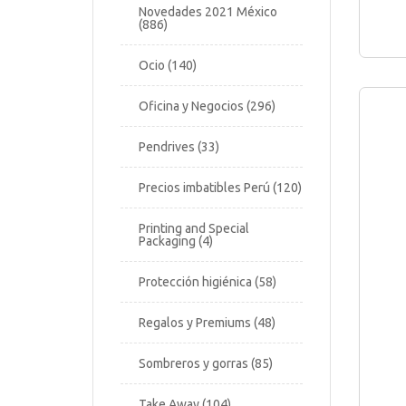
Novedades 2021 México
886
Ocio
140
Oficina y Negocios
296
Pendrives
33
Precios imbatibles Perú
120
Printing and Special
Packaging
4
Protección higiénica
58
Regalos y Premiums
48
Sombreros y gorras
85
Take Away
104