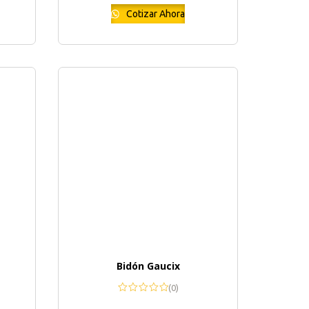
Cotizar Ahora
Bidón Gaucix
(0)