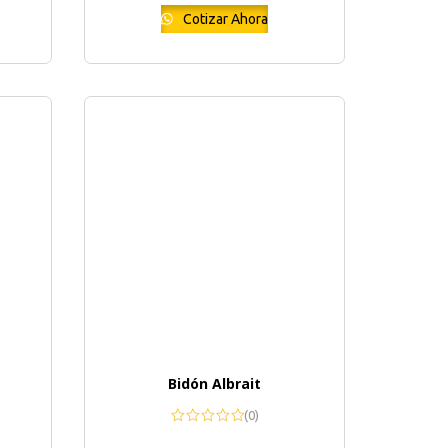
Cotizar Ahora
Bidón Albrait
(0)