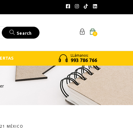
Search
0
LLámanos:
ERTAS
993 786 766
er
21 MÉXICO