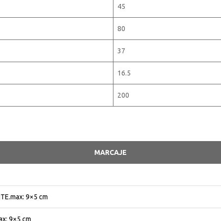
45
80
37
16.5
200
MARCAJE
TE.max: 9×5 cm
x: 9×5 cm