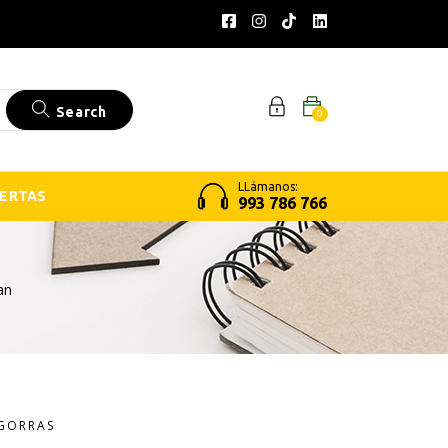
Search
0
LLámanos:
ERTAS
993 786 766
an
GORRAS