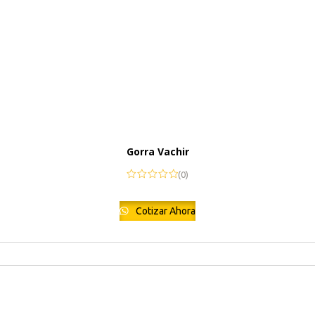
Gorra Vachir
(0)
Cotizar Ahora