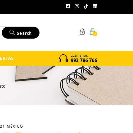
Search
0
LLámanos:
ERTAS
993 786 766
stol
21 MÉXICO