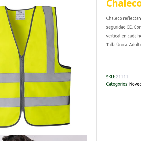
Chaleco
Chaleco reflectan
seguridad CE. Con 
vertical en cada h
Talla Única. Adul
SKU:
21111
Categories:
Noved