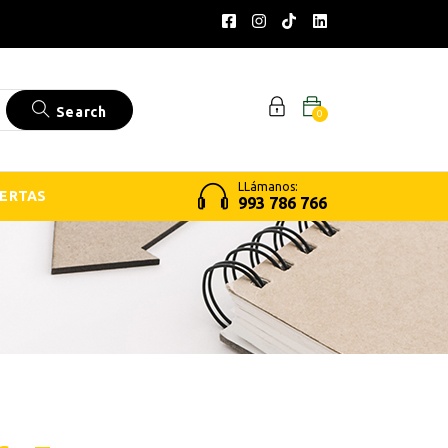
Search
0
LLámanos:
ERTAS
993 786 766