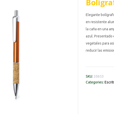
Bolígra
Elegante bolígraf
en resistente alu
la caña en una amp
azul. Presentado 
vegetales para así
reducir las emisi
SKU:
20653
Categories:
Escrit