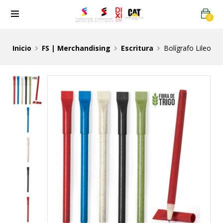
0
Inicio
FS | Merchandising
Escritura
Bolígrafo Lileo