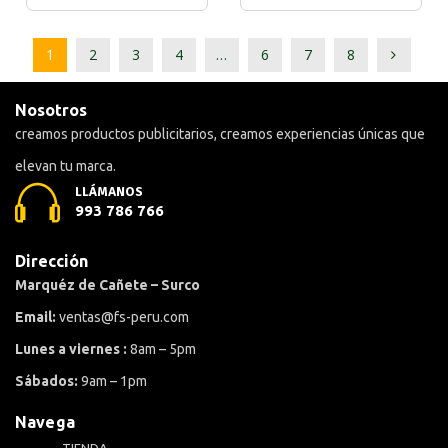
1
2
3
4
…
6
7
8
Nosotros
creamos productos publicitarios, creamos experiencias únicas que
elevan tu marca.
LLÁMANOS
993 786 766
Dirección
Marquéz de Cañete – Surco
Email:
ventas@fs-peru.com
Lunes a viernes :
8am – 5pm
Sábados:
9am – 1pm
Navega
TIENDA