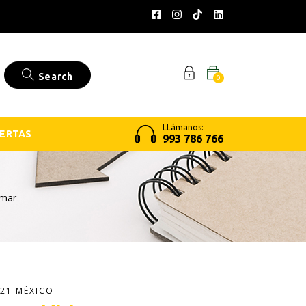
Search
0
LLámanos:
ERTAS
993 786 766
dmar
21 MÉXICO