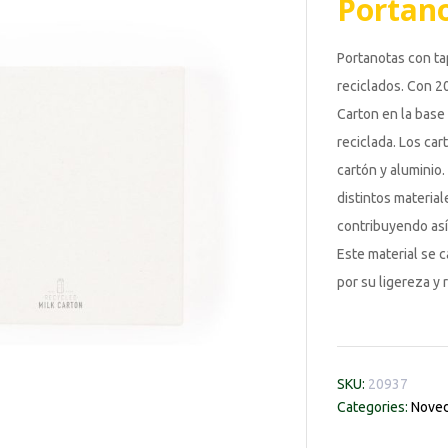
Portan
Portanotas con tap
reciclados. Con 20
Carton en la base
reciclada. Los ca
cartón y aluminio
distintos material
contribuyendo así 
Este material se c
por su ligereza y 
SKU:
20937
Categories:
Noved