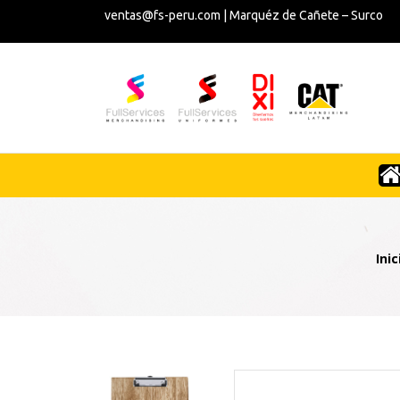
ventas@fs-peru.com | Marquéz de Cañete – Surco
Inic