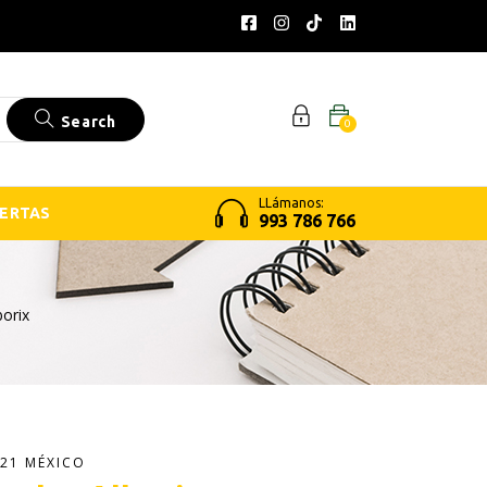
Search
0
LLámanos:
ERTAS
993 786 766
borix
21 MÉXICO