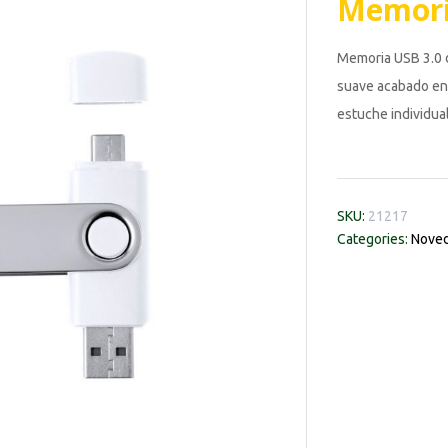
Memori
Memoria USB 3.0 d
suave acabado en 
estuche individua
SKU:
21217
Categories:
Noved