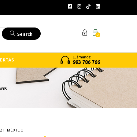
Search
0
LLámanos:
ERTAS
993 786 766
6GB
21 MÉXICO