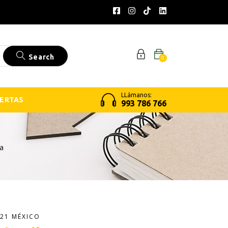
Search
0
LLámanos:
ERTAS
993 786 766
la
21 MÉXICO