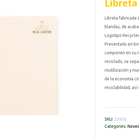
Libreta
Libreta fabricada 
blandas, de acabad
Logotipo Recycled 
Presentado en bol
componen en su ma
reciclado, se sepa
reutilización y nu
de la economía cir
reciclabilidad, as
SKU:
20936
Categories:
Noved