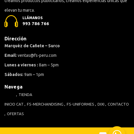
creamos productos publicitarios, creamos experiencias únicas que
elevan tu marca.
LLÁMANOS
993 786 766
Dirección
Marquéz de Cañete – Surco
Email:
ventas@fs-peru.com
Lunes a viernes :
8am – 5pm
Sábados:
9am – 1pm
Navega
TIENDA
INICIO
CAT
FS-MERCHANDISING
FS-UNIFORMES
DIXI
CONTACTO
OFERTAS