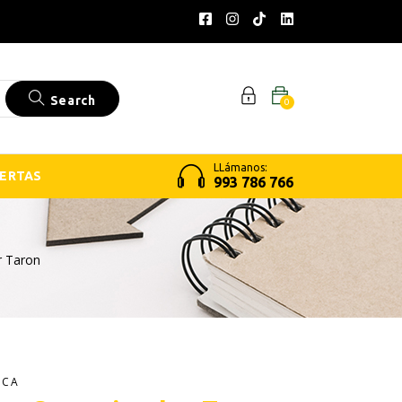
Search
0
LLámanos:
ERTAS
993 786 766
r Taron
ICA