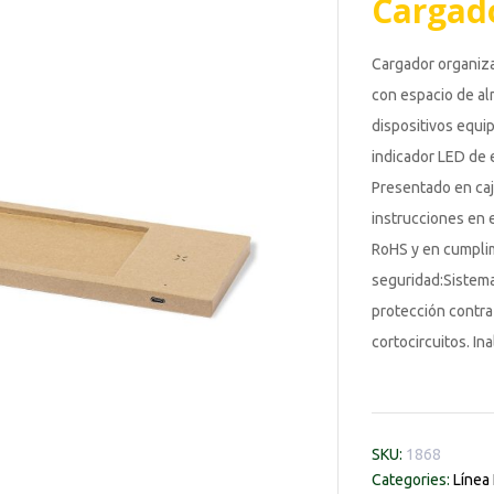
Cargad
Cargador organiza
con espacio de al
dispositivos equi
indicador LED de e
Presentado en caj
instrucciones en 
RoHS y en cumplim
seguridad:Sistema
protección contra
cortocircuitos. I
SKU:
1868
Categories:
Línea