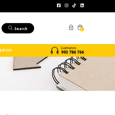
Search
0
LLámanos:
ERTAS
993 786 766