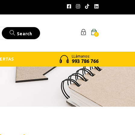
Search
0
LLámanos:
ERTAS
993 786 766