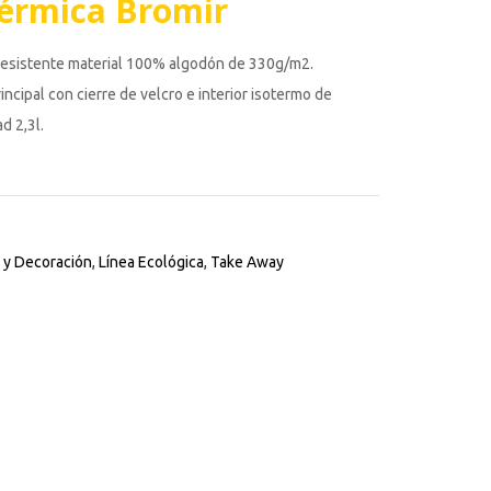
Térmica Bromir
resistente material 100% algodón de 330g/m2.
cipal con cierre de velcro e interior isotermo de
d 2,3l.
 y Decoración
,
Línea Ecológica
,
Take Away