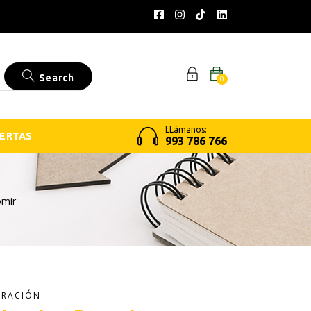
Search
0
LLámanos:
ERTAS
993 786 766
omir
ORACIÓN