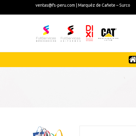
ventas@fs-peru.com | Marquéz de Cañete – Surco