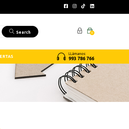
Search
0
LLámanos:
ERTAS
993 786 766