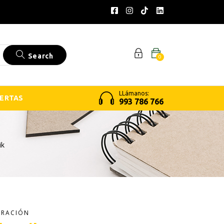
Search
0
LLámanos:
ERTAS
993 786 766
ik
ORACIÓN