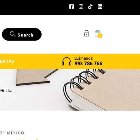
Search
0
LLámanos:
ERTAS
993 786 766
 Hucka
21 MÉXICO