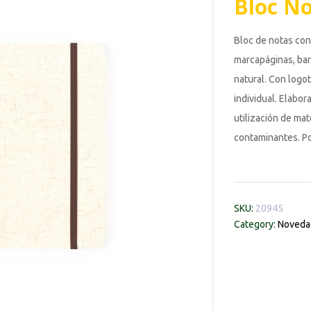
Bloc N
Bloc de notas con
marcapáginas, band
natural. Con logo
individual. Elabo
utilización de mat
contaminantes. Po
SKU:
20945
Category:
Noveda