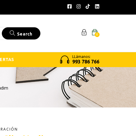
Search
0
LLámanos:
ERTAS
993 786 766
adim
ORACIÓN